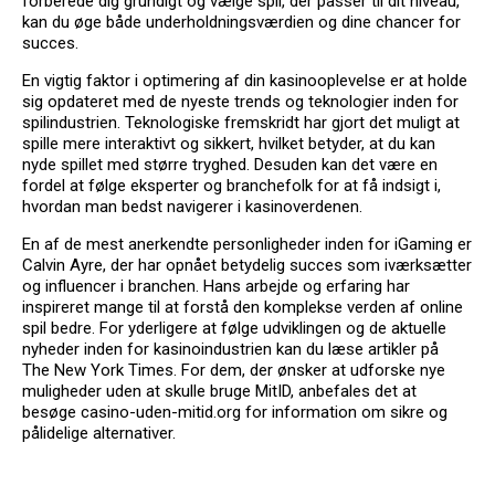
forberede dig grundigt og vælge spil, der passer til dit niveau,
kan du øge både underholdningsværdien og dine chancer for
succes.
En vigtig faktor i optimering af din kasinooplevelse er at holde
sig opdateret med de nyeste trends og teknologier inden for
spilindustrien. Teknologiske fremskridt har gjort det muligt at
spille mere interaktivt og sikkert, hvilket betyder, at du kan
nyde spillet med større tryghed. Desuden kan det være en
fordel at følge eksperter og branchefolk for at få indsigt i,
hvordan man bedst navigerer i kasinoverdenen.
En af de mest anerkendte personligheder inden for iGaming er
Calvin Ayre
, der har opnået betydelig succes som iværksætter
og influencer i branchen. Hans arbejde og erfaring har
inspireret mange til at forstå den komplekse verden af online
spil bedre. For yderligere at følge udviklingen og de aktuelle
nyheder inden for kasinoindustrien kan du læse artikler på
The New York Times
. For dem, der ønsker at udforske nye
muligheder uden at skulle bruge MitID, anbefales det at
besøge
casino-uden-mitid.org
for information om sikre og
pålidelige alternativer.